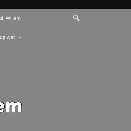
bij Willem
nog wat
lem