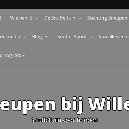
!
Wie ben ik
De Snuffeltuin
Stichting Sneupen 
 de media
Blogjes
Snuffel Shoot
Van alles en 
s nog iets ?
eupen bij Wil
Snuffeltuin voor honden