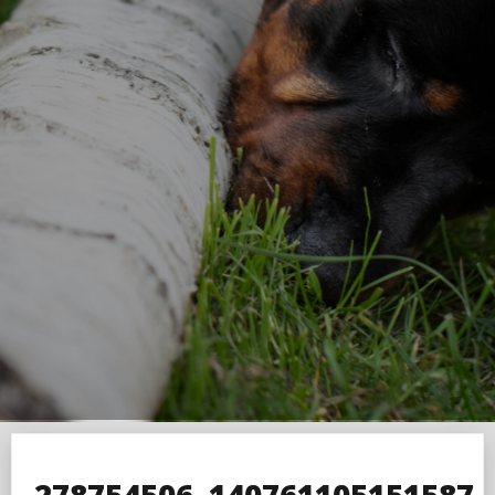
278754506_140761105151587_