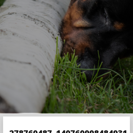
278760487_140760998484931_