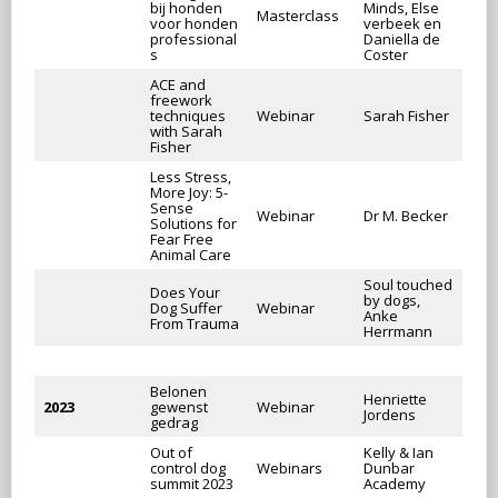
bij honden
Minds, Else
Masterclass
voor honden
verbeek en
professional
Daniella de
s
Coster
ACE and
freework
techniques
Webinar
Sarah Fisher
with Sarah
Fisher
Less Stress,
More Joy: 5-
Sense
Webinar
Dr M. Becker
Solutions for
Fear Free
Animal Care
Soul touched
Does Your
by dogs,
Dog Suffer
Webinar
Anke
From Trauma
Herrmann
Belonen
Henriette
2023
gewenst
Webinar
Jordens
gedrag
Out of
Kelly & Ian
control dog
Webinars
Dunbar
summit 2023
Academy