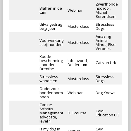
Zwerfhonde
Blaffen in de
nschool,
Webinar
tuin
Michel
Berendsen
Uitvalgedrag
Stressless
Masterclass
begrijpen
Dogs
Amazing
Vuurwerkang
Animal
Masterclass
st bij honden
Minds, Else
Verbeek
Kudde
bescherming
Info avond,
Cat van Urk
shonden
Doldersum
Drenthe
Stressless
Stressless
Masterclass
wandelen
Dogs
Onderzoek
hondenhorm
Webinar
Dog Knows
onen
Canine
Arthritis
CAM
Management
Full course
Education UK
advocate,
level 1
Is my dog in
CAM
Cursus