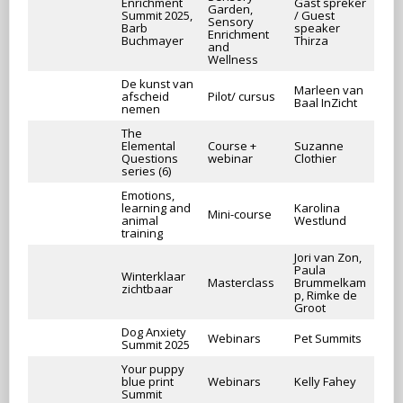
Enrichment
Gast spreker
Garden,
Summit 2025,
/ Guest
Sensory
Barb
speaker
Enrichment
Buchmayer
Thirza
and
Wellness
De kunst van
Marleen van
afscheid
Pilot/ cursus
Baal InZicht
nemen
The
Elemental
Course +
Suzanne
Questions
webinar
Clothier
series (6)
Emotions,
learning and
Karolina
Mini-course
animal
Westlund
training
Jori van Zon,
Paula
Winterklaar
Masterclass
Brummelkam
zichtbaar
p, Rimke de
Groot
Dog Anxiety
Webinars
Pet Summits
Summit 2025
Your puppy
blue print
Webinars
Kelly Fahey
Summit