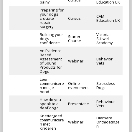
pain?
Education UK
Preparing for
your dog’s
CAM
cruciate
Cursus
Education UK
repair
surgery
Building your
Victoria
Starter
dog’s
Stillwell
Course
confidence
Academy
An Evidence-
Based
Assessment
Behavior
Webinar
of Sound
Vets
Products for
Dogs
Leer
communicere
Online
Stressless
n met je
evenement
Dogs
hond
How do you
Behaviour
speak to a
Presentatie
Vets
deaf dog?
Knettergoed
Dierbare
communicere
Webinar
Ontmoetinge
n met
n
kinderen