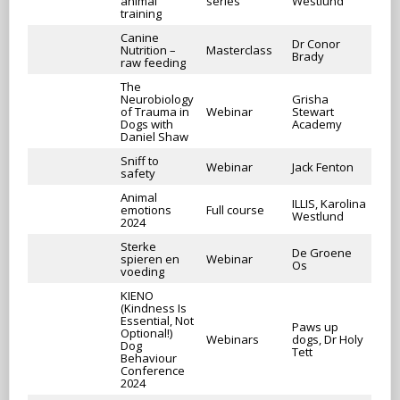
animal
series
Westlund
training
Canine
Dr Conor
Nutrition –
Masterclass
Brady
raw feeding
The
Neurobiology
Grisha
of Trauma in
Webinar
Stewart
Dogs with
Academy
Daniel Shaw
Sniff to
Webinar
Jack Fenton
safety
Animal
ILLIS, Karolina
emotions
Full course
Westlund
2024
Sterke
De Groene
spieren en
Webinar
Os
voeding
KIENO
(Kindness Is
Essential, Not
Paws up
Optional!)
Webinars
dogs, Dr Holy
Dog
Tett
Behaviour
Conference
2024