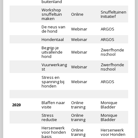
buitenland
Workshop
Snuffeltuinen
snuffeltuin
Online
Initiatief
maken
De neus van
Webinar
ARGOS
de hond
Hondentaal
Webinar
ARGOS
Begrijp je
Zwerfhonde
uitvallende
Webinar
nschool
hond
Vuurwerkang
Zwerfhonde
Webinar
st
nschool
Stress en
spanning bij
Webinar
ARGOS
honden
Blaffen naar
Online
Monique
2020
visite
training
Bladder
Stress
Online
Monique
reductie
training
Bladder
Hersenwerk
Online
Hersenwerk
voor honden
training
voor Honden
basis