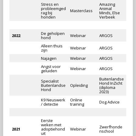
Stress en
Amazing
probleemged
Animal
Masterclass
rag bij
Minds, Else
honden
Verbeek
De geholpen
2022
Webinar
ARGOS
hond
Alleen thuis
Webinar
ARGOS
zijn
Najagen
Webinar
ARGOS
Angst voor
Webinar
ARGOS
geluiden
Buitenlandse
Specialist
Hond InZicht
Buitenlandse
Opleiding
(diploma
Hond
2023)
K9 Neuswerk
Online
Dog Advice
/ detectie
training
Eerste
weken met
Zwerfhonde
2021
adoptiehond
Webinar
nschool
uit