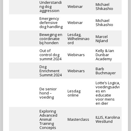
Understandi
Michael
ng dog
Webinar
Shikashio
aggression
Emergency
Michael
defensive
Webinar
Shikashio
dog handling
Beweging en
Lesdag,
Marcel
coördinatie
Wilhelminao
Nijland
bij honden
ord
Out of
Kelly & Ian
control dog
Webinars
Dunbar
summit 2024
Academy
Dog
Barb
Enrichment
Webinars
Buchmayer
Summit 2024
Lotte’s Logica,
voedingsadvi
De senior
Lesdag
es en
hond –
online
educatie
voeding
voor mens
en dier
Exploring
Advanced
ILLIS, Karolina
Animal
Masterclass
Westlund
Training
Concepts