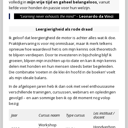
volledig in
mijn vrije tijd en geheel belangeloos,
vanuit
liefde voor honden én passie voor hun welzijn.
“Learning never exhausts the mind”
–
Leonardo da Vinci
Leergierigheid als rode draad
Ik geloof dat leergierigheid de motor is achter alles wat ik doe.
Praktijkervaring is voor mij onmisbaar, maar ik merk telkens
opnieuw hoe waardevol het is om mijn kennis ook theoretisch
te blijven verdiepen. Door te investeren in bijscholing blijf ik
groeien, blijven mijn inzichten up‑to‑date en kan ik mijn kennis
delen met honden en hun mensen steeds beter begeleiden.
Die combinatie ‘voeten in de klei én hoofd in de boeken’ voelt
als mijn ideale balans.
In de afgelopen jaren heb ik dan ook met veel enthousiasme
verschillende trainingen, cursussen, webinars en opleidingen
gevolgd – en aan sommige ben ik op dit moment nog volop
bezig:
Les instituut
/
Jaar
Cursus naam
Type cursus
docent
Workshop
Hondverbon