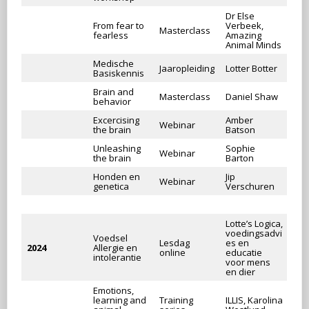
Dr Else
From fear to
Verbeek,
Masterclass
fearless
Amazing
Animal Minds
Medische
Jaaropleiding
Lotter Botter
Basiskennis
Brain and
Masterclass
Daniel Shaw
behavior
Excercising
Amber
Webinar
the brain
Batson
Unleashing
Sophie
Webinar
the brain
Barton
Honden en
Jip
Webinar
genetica
Verschuren
Lotte’s Logica,
voedingsadvi
Voedsel
Lesdag
es en
2024
Allergie en
online
educatie
intolerantie
voor mens
en dier
Emotions,
learning and
Training
ILLIS, Karolina