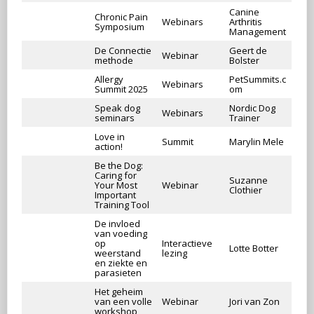
Canine
Chronic Pain
Webinars
Arthritis
Symposium
Management
De Connectie
Geert de
Webinar
methode
Bolster
Allergy
PetSummits.c
Webinars
Summit 2025
om
Speak dog
Nordic Dog
Webinars
seminars
Trainer
Love in
Summit
Marylin Mele
action!
Be the Dog:
Caring for
Suzanne
Your Most
Webinar
Clothier
Important
Training Tool
De invloed
van voeding
op
Interactieve
Lotte Botter
weerstand
lezing
en ziekte en
parasieten
Het geheim
van een volle
Webinar
Jori van Zon
workshop