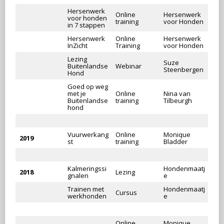
Hersenwerk
Online
Hersenwerk
voor honden
training
voor Honden
in 7 stappen
Hersenwerk
Online
Hersenwerk
InZicht
Training
voor Honden
Lezing
Suze
Buitenlandse
Webinar
Steenbergen
Hond
Goed op weg
met je
Online
Nina van
Buitenlandse
training
Tilbeurgh
hond
Vuurwerkang
Online
Monique
2019
st
training
Bladder
Kalmeringssi
Hondenmaatj
2018
Lezing
gnalen
e
Trainen met
Hondenmaatj
Cursus
werkhonden
e
Online
Monique