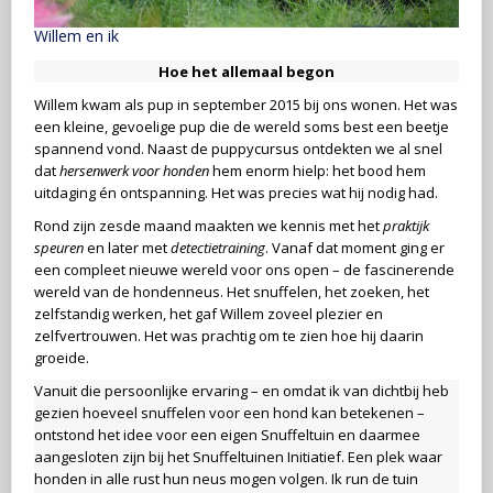
Willem en ik
Hoe het allemaal begon
Willem kwam als pup in september 2015 bij ons wonen. Het was
een kleine, gevoelige pup die de wereld soms best een beetje
spannend vond. Naast de puppycursus ontdekten we al snel
dat
hersenwerk voor honden
hem enorm hielp: het bood hem
uitdaging én ontspanning. Het was precies wat hij nodig had.
Rond zijn zesde maand maakten we kennis met het
praktijk
speuren
en later met
detectietraining
. Vanaf dat moment ging er
een compleet nieuwe wereld voor ons open – de fascinerende
wereld van de hondenneus. Het snuffelen, het zoeken, het
zelfstandig werken, het gaf Willem zoveel plezier en
zelfvertrouwen. Het was prachtig om te zien hoe hij daarin
groeide.
Vanuit die persoonlijke ervaring – en omdat ik van dichtbij heb
gezien hoeveel snuffelen voor een hond kan betekenen –
ontstond het idee voor een eigen Snuffeltuin en daarmee
aangesloten zijn bij het Snuffeltuinen Initiatief. Een plek waar
honden in alle rust hun neus mogen volgen. Ik run de tuin