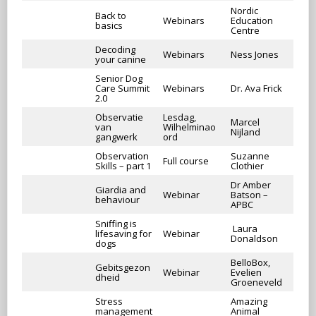
Nordic
Back to
Webinars
Education
basics
Centre
Decoding
Webinars
Ness Jones
your canine
Senior Dog
Care Summit
Webinars
Dr. Ava Frick
2.0
Observatie
Lesdag,
Marcel
van
Wilhelminao
Nijland
gangwerk
ord
Observation
Suzanne
Full course
Skills – part 1
Clothier
Dr Amber
Giardia and
Webinar
Batson –
behaviour
APBC
Sniffing is
Laura
lifesaving for
Webinar
Donaldson
dogs
BelloBox,
Gebitsgezon
Webinar
Evelien
dheid
Groeneveld
Stress
Amazing
management
Animal