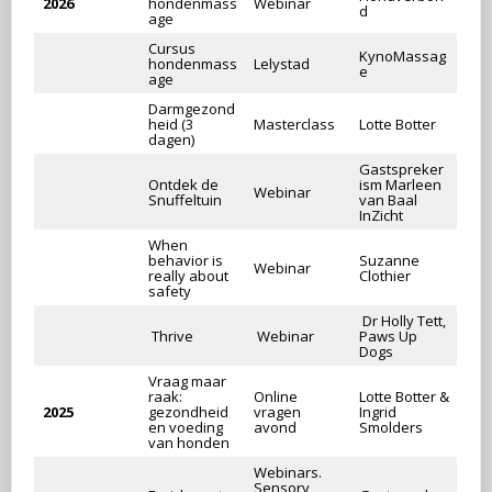
2026
hondenmass
Webinar
d
age
Cursus
KynoMassag
hondenmass
Lelystad
e
age
Darmgezond
heid (3
Masterclass
Lotte Botter
dagen)
Gastspreker
Ontdek de
ism Marleen
Webinar
Snuffeltuin
van Baal
InZicht
When
behavior is
Suzanne
Webinar
really about
Clothier
safety
Dr Holly Tett,
Thrive
Webinar
Paws Up
Dogs
Vraag maar
raak:
Online
Lotte Botter &
2025
gezondheid
vragen
Ingrid
en voeding
avond
Smolders
van honden
Webinars.
Sensory