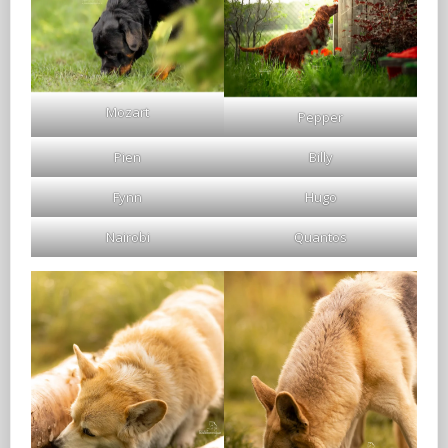
Mozart
Pepper
Pien
Billy
Fynn
Hugo
Nairobi
Quantos