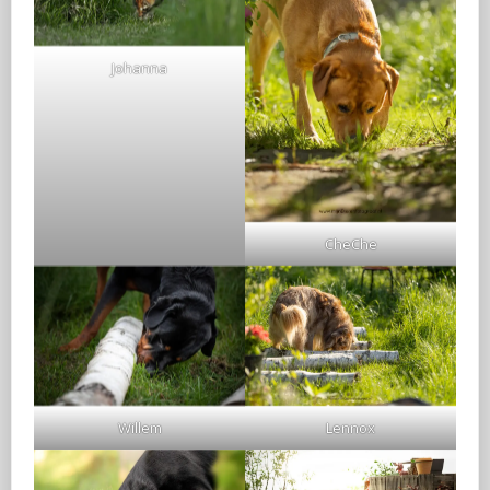
Johanna
CheChe
Willem
Lennox