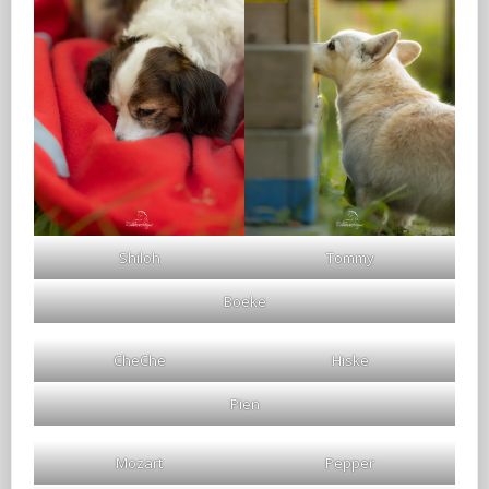
Shiloh
Tommy
Boeke
CheChe
Hiske
Pien
Mozart
Pepper