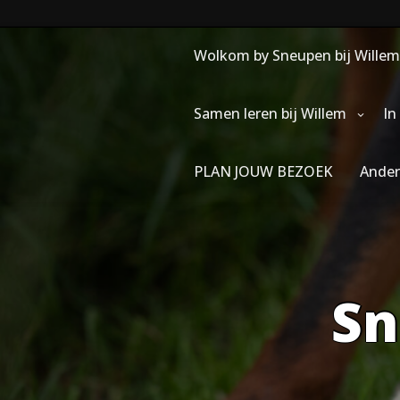
Skip
to
content
Wolkom by Sneupen bij Willem
Samen leren bij Willem
In
PLAN JOUW BEZOEK
Ander
Sn