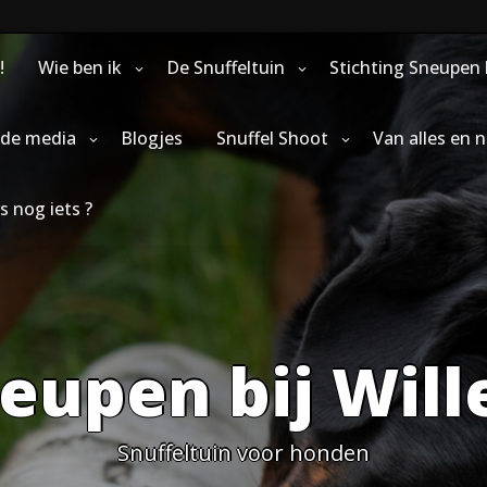
!
Wie ben ik
De Snuffeltuin
Stichting Sneupen 
 de media
Blogjes
Snuffel Shoot
Van alles en 
s nog iets ?
eupen bij Wil
Snuffeltuin voor honden