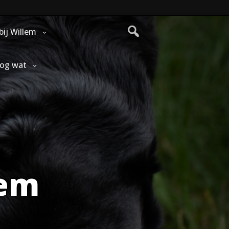
bij Willem
nog wat
lem