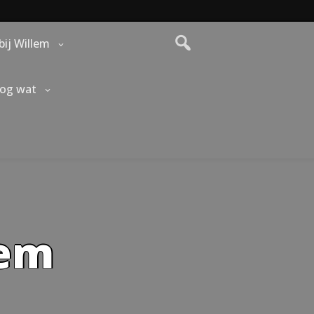
bij Willem
nog wat
lem