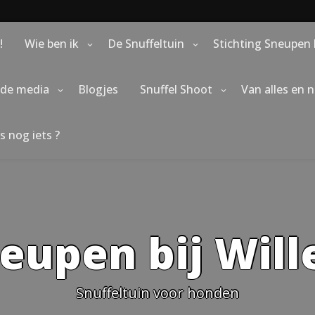
!
Wie ben ik
De Snuffeltuin
Stichting Sneupen 
 de media
Blogjes
Snuffel Shoot
Van alles en 
s nog iets ?
eupen bij Wil
Snuffeltuin voor honden