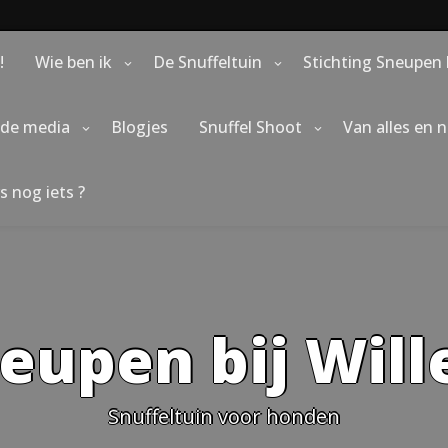
!
Wie ben ik
De Snuffeltuin
Stichting Sneupen 
 de media
Blogjes
Snuffel Shoot
Van alles en 
s nog iets ?
eupen bij Wil
Snuffeltuin voor honden