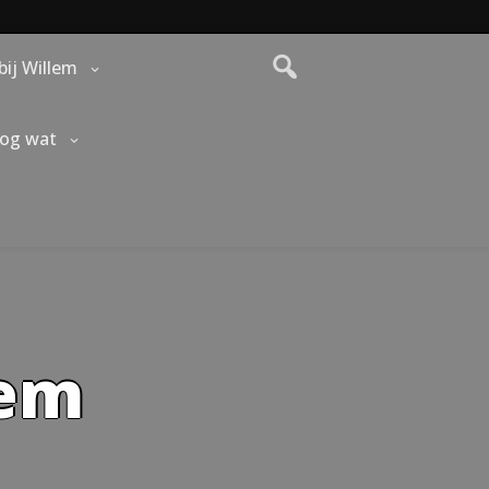
bij Willem
nog wat
lem