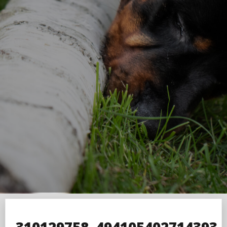
310129758_494105402714393_