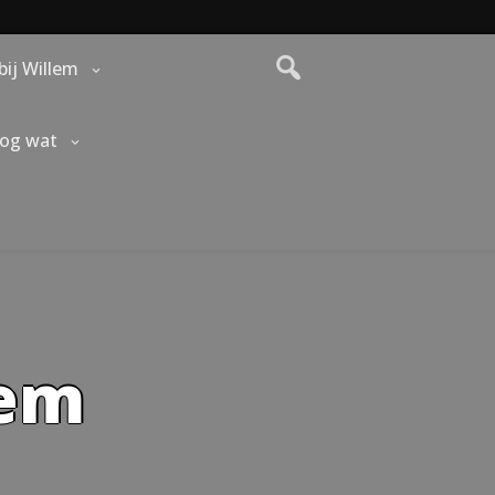
bij Willem
nog wat
lem