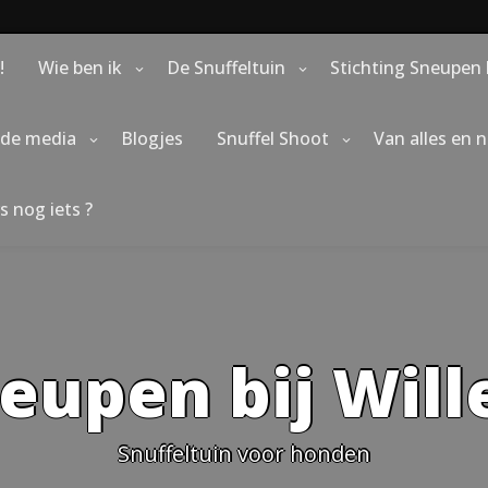
!
Wie ben ik
De Snuffeltuin
Stichting Sneupen 
 de media
Blogjes
Snuffel Shoot
Van alles en 
s nog iets ?
eupen bij Wil
Snuffeltuin voor honden