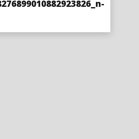
8276899010882923826_n-