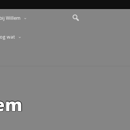
bij Willem
nog wat
lem