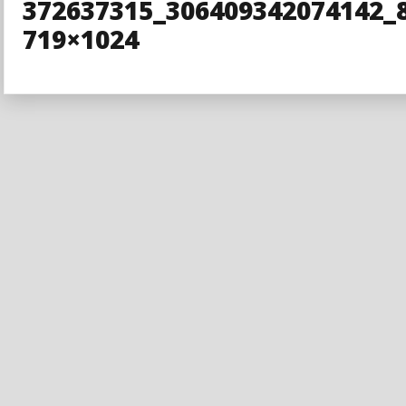
372637315_306409342074142_
719×1024