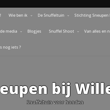
!
Wie ben ik
De Snuffeltuin
Stichting Sneupen 
 de media
Blogjes
Snuffel Shoot
Van alles en 
s nog iets ?
eupen bij Wil
Snuffeltuin voor honden