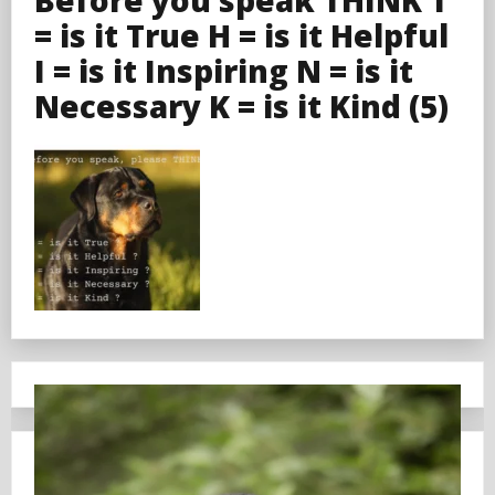
= is it True H = is it Helpful
I = is it Inspiring N = is it
Necessary K = is it Kind (5)