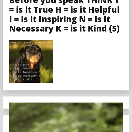
= is it True H = is it Helpful
I = is it Inspiring N = is it
Necessary K = is it Kind (5)