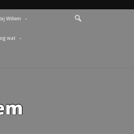
bij Willem
nog wat
lem