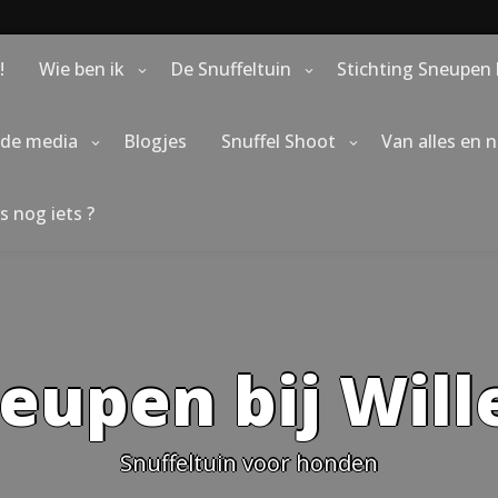
!
Wie ben ik
De Snuffeltuin
Stichting Sneupen 
 de media
Blogjes
Snuffel Shoot
Van alles en 
s nog iets ?
eupen bij Wil
Snuffeltuin voor honden