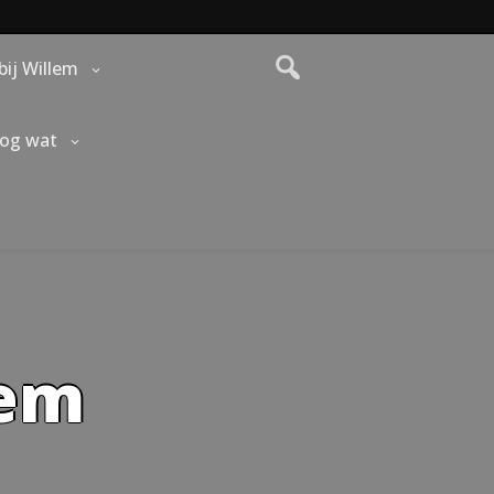
bij Willem
nog wat
lem