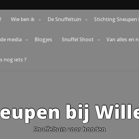
!
Wie ben ik
De Snuffeltuin
Stichting Sneupen 
 de media
Blogjes
Snuffel Shoot
Van alles en 
s nog iets ?
eupen bij Wil
Snuffeltuin voor honden