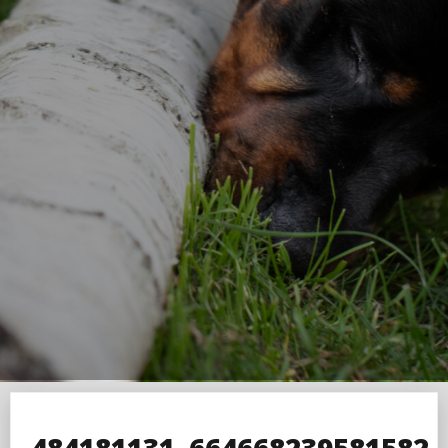
484181131_664668239581582_