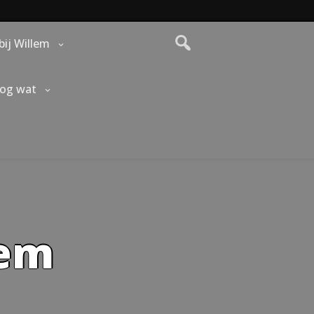
bij Willem
nog wat
lem