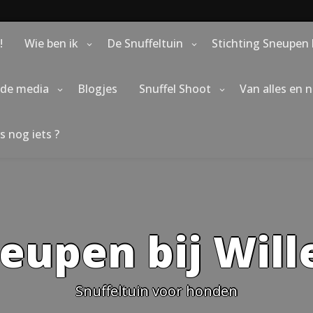
!
Wie ben ik
De Snuffeltuin
Stichting Sneupen 
 de media
Blogjes
Snuffel Shoot
Van alles en 
s nog iets ?
eupen bij Wil
Snuffeltuin voor honden