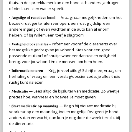
thuis. In de spreekkamer kan een hond zich anders gedragen
of niet laten zien wat er speelt.
• 𝐀𝐧𝐠𝐬𝐭𝐢𝐠𝐞 𝐨𝐟 𝐫𝐞𝐚𝐜𝐭𝐢𝐞𝐯𝐞 𝐡𝐨𝐧𝐝 — Vraag naar mogelijkheden om het
bezoek rustiger te laten verlopen: een rustig tijdstip, een
andere ingang of even wachten in de auto kan al enorm
helpen. Of bij Willem, een toefje slagroom.
• 𝐕𝐞𝐢𝐥𝐢𝐠𝐡𝐞𝐢𝐝 𝐛𝐨𝐯𝐞𝐧 𝐚𝐥𝐥𝐞𝐬 – Informeer vooraf de dierenarts over
het mogelijke gedrag van jouw hond. Kies voor een goed
passende muilkorf of snuitje wanneer dat rust en veiligheid
brengt voor jouw hond én de mensen om hem heen.
• 𝐈𝐧𝐟𝐨𝐫𝐦𝐚𝐭𝐢𝐞 𝐧𝐨𝐭𝐞𝐫𝐞𝐧 — Krijg je veel uitleg? Schrijf mee, vraag om
herhaling of vraag om een verslag/dossier zodat je alles thuis
rustig kunt nalezen.
• 𝐌𝐞𝐝𝐢𝐜𝐚𝐭𝐢𝐞 — Lees altijd de bijsluiter van medicatie. Zo weet je
precies hoe, wanneer en hoeveel je moet geven.
• 𝐒𝐭𝐚𝐫𝐭 𝐦𝐞𝐝𝐢𝐜𝐚𝐭𝐢𝐞 𝐨𝐩 𝐦𝐚𝐚𝐧𝐝𝐚𝐠 — Begin bij nieuwe medicatie bij
voorkeur op een maandag, indien mogelijk. Reageert je hond
anders dan verwacht, dan kun je nog door de week terecht bij
de dierenarts.