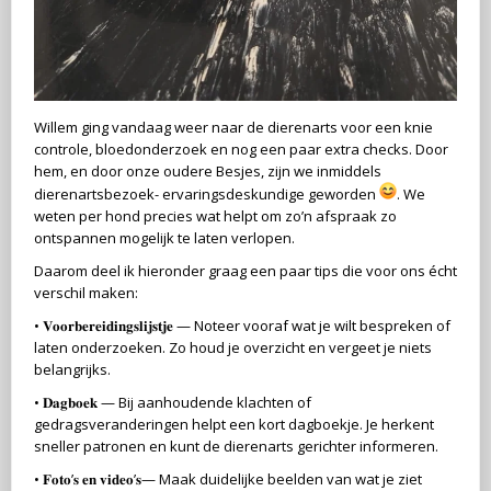
Willem ging vandaag weer naar de dierenarts voor een knie
controle, bloedonderzoek en nog een paar extra checks. Door
hem, en door onze oudere Besjes, zijn we inmiddels
dierenartsbezoek- ervaringsdeskundige geworden
. We
weten per hond precies wat helpt om zo’n afspraak zo
ontspannen mogelijk te laten verlopen.
Daarom deel ik hieronder graag een paar tips die voor ons écht
verschil maken:
• 𝐕𝐨𝐨𝐫𝐛𝐞𝐫𝐞𝐢𝐝𝐢𝐧𝐠𝐬𝐥𝐢𝐣𝐬𝐭𝐣𝐞 — Noteer vooraf wat je wilt bespreken of
laten onderzoeken. Zo houd je overzicht en vergeet je niets
belangrijks.
• 𝐃𝐚𝐠𝐛𝐨𝐞𝐤 — Bij aanhoudende klachten of
gedragsveranderingen helpt een kort dagboekje. Je herkent
sneller patronen en kunt de dierenarts gerichter informeren.
• 𝐅𝐨𝐭𝐨’𝐬 𝐞𝐧 𝐯𝐢𝐝𝐞𝐨’𝐬— Maak duidelijke beelden van wat je ziet