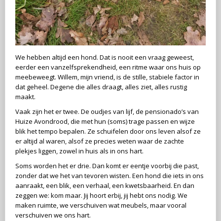
We hebben altijd een hond. Dat is nooit een vraag geweest,
eerder een vanzelfsprekendheid, een ritme waar ons huis op
meebeweegt. Willem, mijn vriend, is de stille, stabiele factor in
dat geheel. Degene die alles draagt, alles ziet, alles rustig
maakt.
Vaak zijn het er twee. De oudjes van lijf, de pensionado’s van
Huize Avondrood, die met hun (soms) trage passen en wijze
blik het tempo bepalen. Ze schuifelen door ons leven alsof ze
er altijd al waren, alsof ze precies weten waar de zachte
plekjes liggen, zowel in huis als in ons hart.
Soms worden het er drie. Dan komt er eentje voorbij die past,
zonder dat we het van tevoren wisten. Een hond die iets in ons
aanraakt, een blik, een verhaal, een kwetsbaarheid. En dan
zeggen we: kom maar. Jij hoort erbij, jij hebt ons nodig. We
maken ruimte, we verschuiven wat meubels, maar vooral
verschuiven we ons hart.