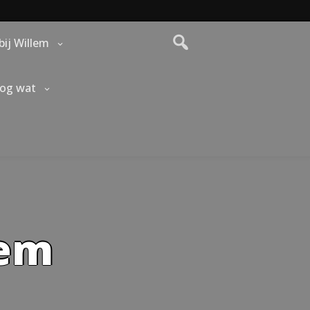
bij Willem
nog wat
lem