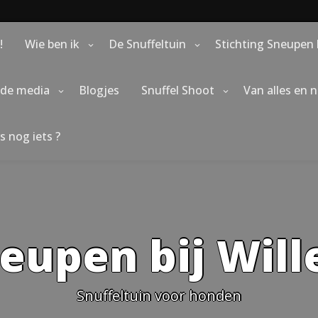
!
Wie ben ik
De Snuffeltuin
Stichting Sneupen 
 de media
Blogjes
Snuffel Shoot
Van alles en 
s nog iets ?
eupen bij Wil
Snuffeltuin voor honden