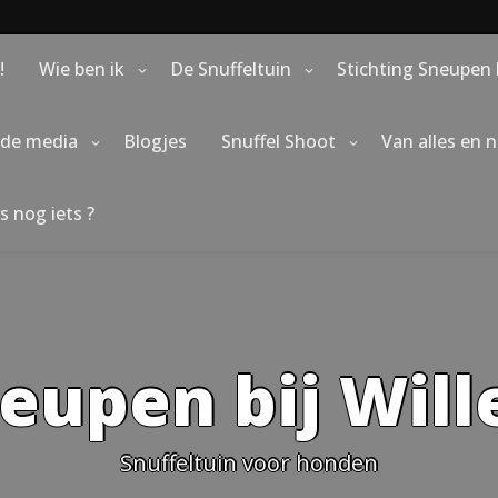
!
Wie ben ik
De Snuffeltuin
Stichting Sneupen 
 de media
Blogjes
Snuffel Shoot
Van alles en 
s nog iets ?
eupen bij Wil
Snuffeltuin voor honden