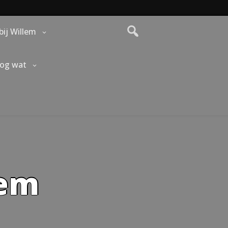
bij Willem
nog wat
lem