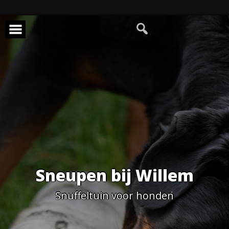
Skip
to
content
Sneupen bij Willem
Snuffeltuin voor honden