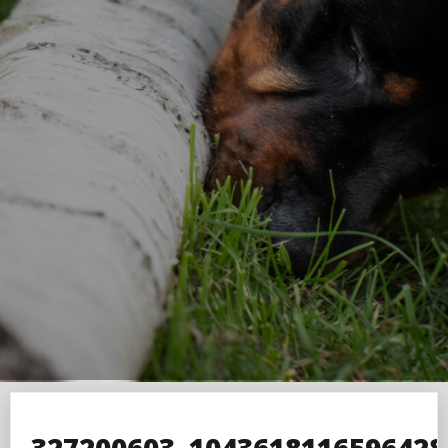
327200603_1043618116596428