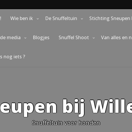
!
Wie ben ik
De Snuffeltuin
Stichting Sneupen 
 de media
Blogjes
Snuffel Shoot
Van alles en 
s nog iets ?
eupen bij Wil
Snuffeltuin voor honden