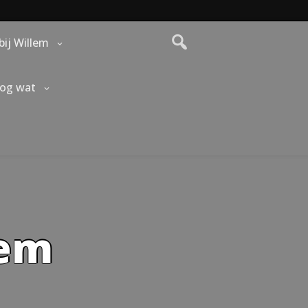
bij Willem
nog wat
lem