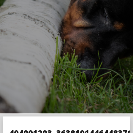
404001293_3638101446448376