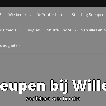
!
Wie ben ik
De Snuffeltuin
Stichting Sneupen 
 de media
Blogjes
Snuffel Shoot
Van alles en 
s nog iets ?
eupen bij Wil
Snuffeltuin voor honden