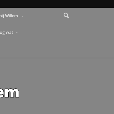
bij Willem
nog wat
lem