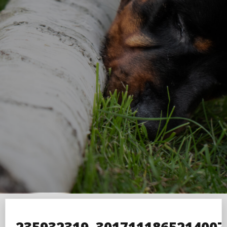
235932319_3017111865214007