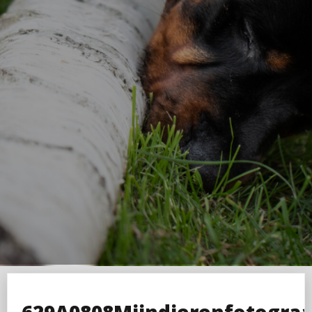
629A0808Mijndierenfotograaf