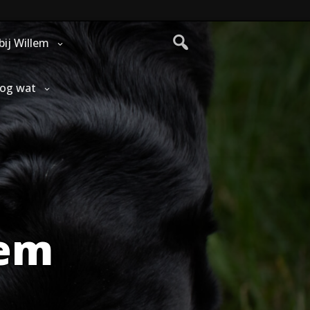
bij Willem
nog wat
lem