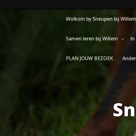
Skip
to
content
Wolkom by Sneupen bij Willem
Samen leren bij Willem
In
PLAN JOUW BEZOEK
Ander
Sn