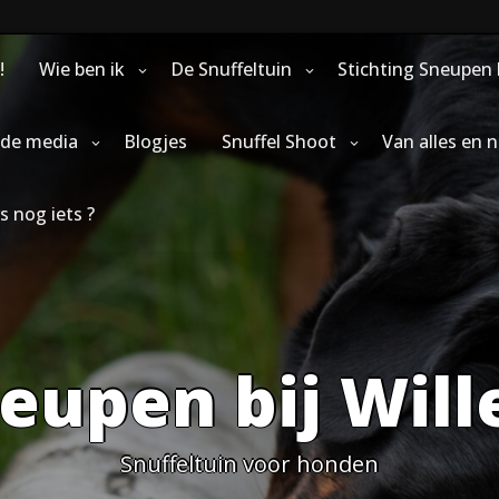
!
Wie ben ik
De Snuffeltuin
Stichting Sneupen 
 de media
Blogjes
Snuffel Shoot
Van alles en 
s nog iets ?
eupen bij Wil
Snuffeltuin voor honden