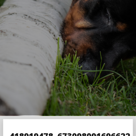
418919478_673098091696622_