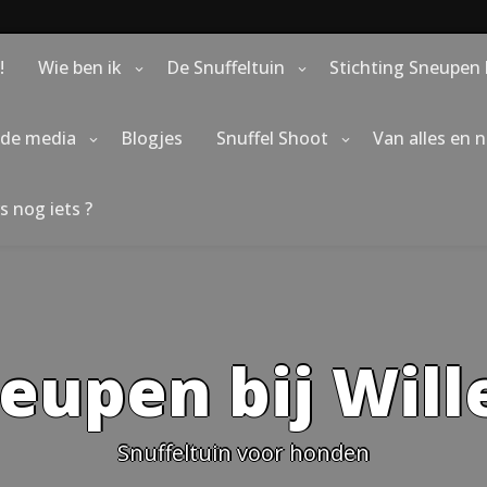
!
Wie ben ik
De Snuffeltuin
Stichting Sneupen 
 de media
Blogjes
Snuffel Shoot
Van alles en 
s nog iets ?
eupen bij Wil
Snuffeltuin voor honden