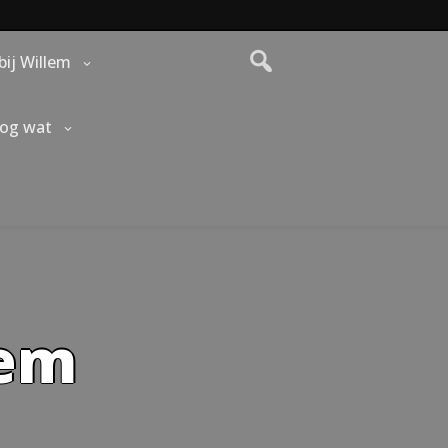
bij Willem
nog wat
lem