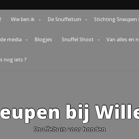
!
Wie ben ik
De Snuffeltuin
Stichting Sneupen 
 de media
Blogjes
Snuffel Shoot
Van alles en 
s nog iets ?
eupen bij Wil
Snuffeltuin voor honden