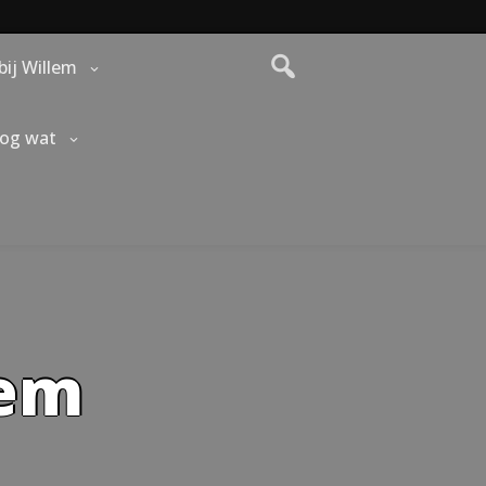
bij Willem
nog wat
lem