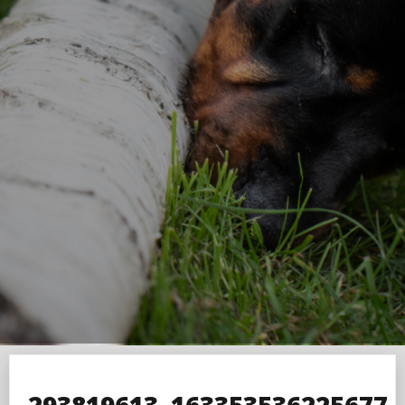
293819613_163353536225677_