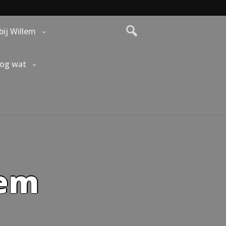
bij Willem
nog wat
lem