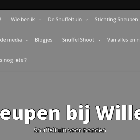
!
Wie ben ik
De Snuffeltuin
Stichting Sneupen 
 de media
Blogjes
Snuffel Shoot
Van alles en 
s nog iets ?
eupen bij Wil
Snuffeltuin voor honden