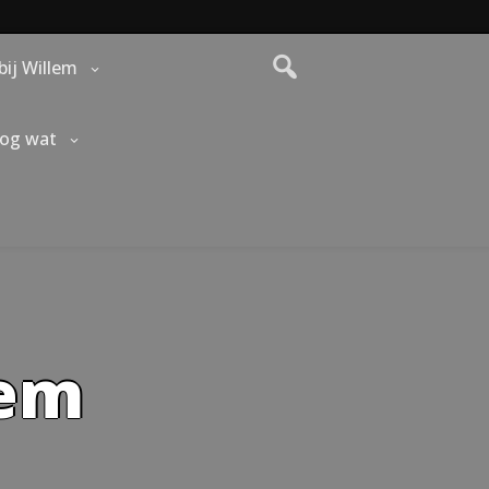
bij Willem
nog wat
lem