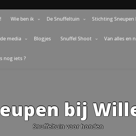
!
Wie ben ik
De Snuffeltuin
Stichting Sneupen 
 de media
Blogjes
Snuffel Shoot
Van alles en 
s nog iets ?
eupen bij Wil
Snuffeltuin voor honden