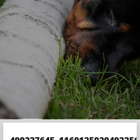
499227645_1160125029492256