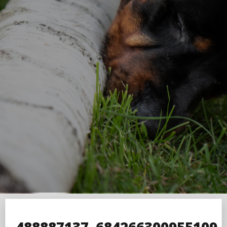
488887137_684266300955109_