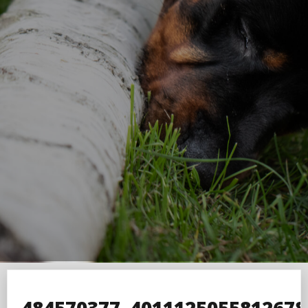
484570377_4011125055812678