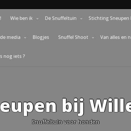
!
Wie ben ik
De Snuffeltuin
Stichting Sneupen 
 de media
Blogjes
Snuffel Shoot
Van alles en 
s nog iets ?
eupen bij Wil
Snuffeltuin voor honden