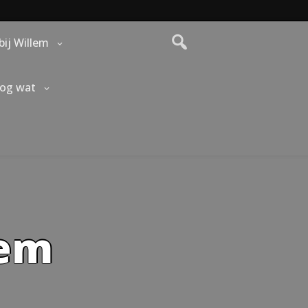
bij Willem
nog wat
lem