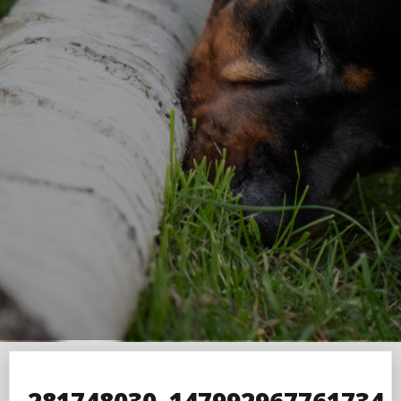
281748030_147992967761734_