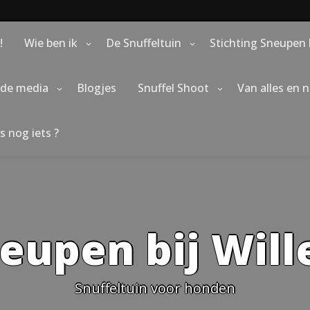
!
Wie ben ik
De Snuffeltuin
Stichting Sneupen 
 de media
Blogjes
Snuffel Shoot
Van alles en 
s nog iets ?
eupen bij Wil
Snuffeltuin voor honden