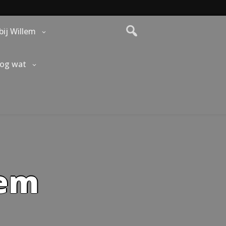
bij Willem
nog wat
lem