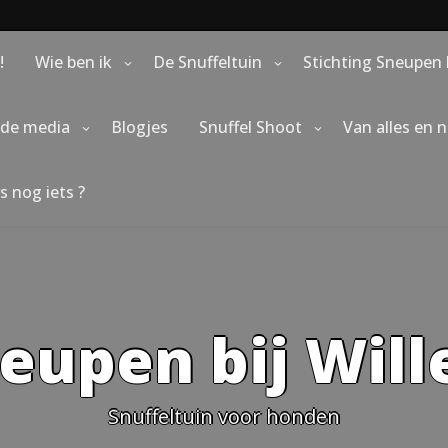
!
Wie ben ik
De Snuffeltuin
Stichting Sneupen 
 de media
Blogjes
Snuffel Shoot
Van alles en 
s nog iets ?
eupen bij Wil
Snuffeltuin voor honden