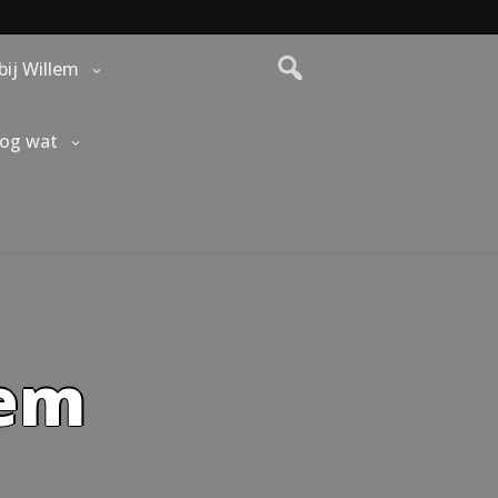
bij Willem
nog wat
lem