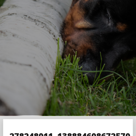
278248011_138884608672570_