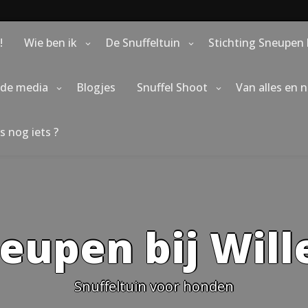
!
Wie ben ik
De Snuffeltuin
Stichting Sneupen 
 de media
Blogjes
Snuffel Shoot
Van alles en 
s nog iets ?
eupen bij Wil
Snuffeltuin voor honden