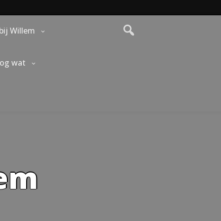
bij Willem
nog wat
lem