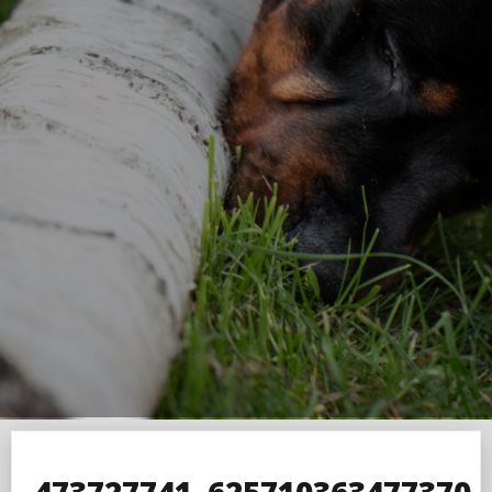
473727741_625710363477370_