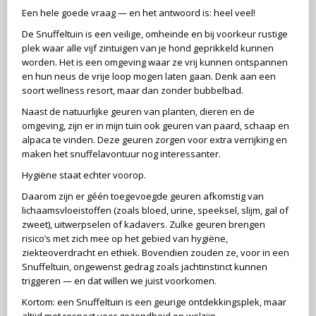
Een hele goede vraag — en het antwoord is: heel veel!
De Snuffeltuin is een veilige, omheinde en bij voorkeur rustige
plek waar alle vijf zintuigen van je hond geprikkeld kunnen
worden. Het is een omgeving waar ze vrij kunnen ontspannen
en hun neus de vrije loop mogen laten gaan. Denk aan een
soort wellness resort, maar dan zonder bubbelbad.
Naast de natuurlijke geuren van planten, dieren en de
omgeving, zijn er in mijn tuin ook geuren van paard, schaap en
alpaca te vinden. Deze geuren zorgen voor extra verrijking en
maken het snuffelavontuur nog interessanter.
Hygiëne staat echter voorop.
Daarom zijn er géén toegevoegde geuren afkomstig van
lichaamsvloeistoffen (zoals bloed, urine, speeksel, slijm, gal of
zweet), uitwerpselen of kadavers. Zulke geuren brengen
risico’s met zich mee op het gebied van hygiëne,
ziekteoverdracht en ethiek. Bovendien zouden ze, voor in een
Snuffeltuin, ongewenst gedrag zoals jachtinstinct kunnen
triggeren — en dat willen we juist voorkomen.
Kortom: een Snuffeltuin is een geurige ontdekkingsplek, maar
altijd met respect voor gezondheid en welzijn.