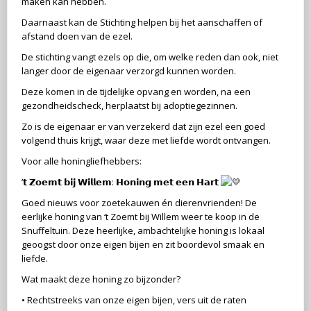
maken kan hebben.
Daarnaast kan de Stichting helpen bij het aanschaffen of
afstand doen van de ezel.
De stichting vangt ezels op die, om welke reden dan ook, niet
langer door de eigenaar verzorgd kunnen worden.
Deze komen in de tijdelijke opvang en worden, na een
gezondheidscheck, herplaatst bij adoptiegezinnen.
Zo is de eigenaar er van verzekerd dat zijn ezel een goed
volgend thuis krijgt, waar deze met liefde wordt ontvangen.
Voor alle honingliefhebbers:
‘𝘁 𝗭𝗼𝗲𝗺𝘁 𝗯𝗶𝗷 𝗪𝗶𝗹𝗹𝗲𝗺: 𝗛𝗼𝗻𝗶𝗻𝗴 𝗺𝗲𝘁 𝗲𝗲𝗻 𝗛𝗮𝗿𝘁
Goed nieuws voor zoetekauwen én dierenvrienden! De
eerlijke honing van ‘t Zoemt bij Willem weer te koop in de
Snuffeltuin. Deze heerlijke, ambachtelijke honing is lokaal
geoogst door onze eigen bijen en zit boordevol smaak en
liefde.
Wat maakt deze honing zo bijzonder?
• Rechtstreeks van onze eigen bijen, vers uit de raten