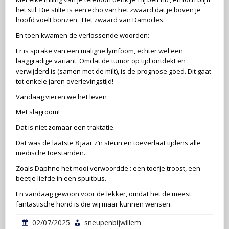
het stil. Die stilte is een echo van het zwaard dat je boven je
hoofd voelt bonzen. Het zwaard van Damocles.
En toen kwamen de verlossende woorden:
Er is sprake van een maligne lymfoom, echter wel een
laaggradige variant. Omdat de tumor op tijd ontdekt en
verwijderd is (samen met de milt), is de prognose goed. Dit gaat
tot enkele jaren overlevingstijd!
Vandaag vieren we het leven
Met slagroom!
Dat is niet zomaar een traktatie.
Dat was de laatste 8 jaar z’n steun en toeverlaat tijdens alle
medische toestanden.
Zoals Daphne het mooi verwoordde : een toefje troost, een
beetje liefde in een spuitbus.
En vandaag gewoon voor de lekker, omdat het de meest
fantastische hond is die wij maar kunnen wensen.
02/07/2025
sneupenbijwillem