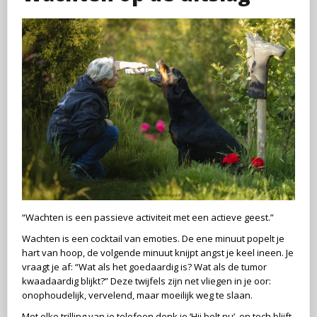
“Wachten is een passieve activiteit met een actieve geest.”
Wachten is een cocktail van emoties. De ene minuut popelt je
hart van hoop, de volgende minuut knijpt angst je keel ineen. Je
vraagt je af: “Wat als het goedaardig is? Wat als de tumor
kwaadaardig blijkt?” Deze twijfels zijn net vliegen in je oor:
onophoudelijk, vervelend, maar moeilijk weg te slaan.
Met elke trilling van je telefoon denk je ‘Hij belt nu’, en toch blijft