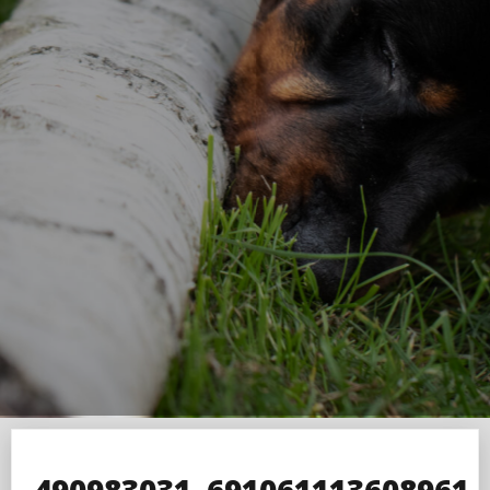
490983031_691061113608961_