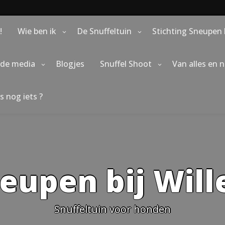
!
Wie ben ik
De Snuffeltuin
Stichting Sneupen 
 de media
Blogjes
Snuffel Shoot
Van alles en 
s nog iets ?
eupen bij Wil
Snuffeltuin voor honden