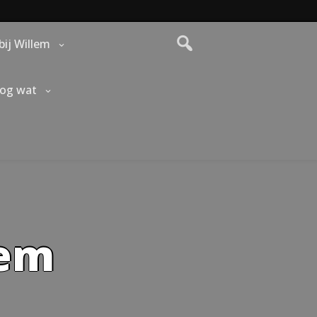
bij Willem
nog wat
lem